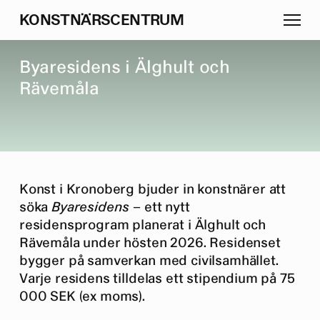
K
O
N
S
T
N
Ä
R
S
C
E
N
T
R
U
M
B
y
a
r
e
s
i
d
e
n
s
i
Ä
l
g
h
u
l
t
o
c
h
R
ä
v
e
m
å
l
a
Konst i Kronoberg bjuder in konstnärer att
söka
Byaresidens
– ett nytt
residensprogram planerat i Älghult och
Rävemåla under hösten 2026. Residenset
bygger på samverkan med civilsamhället.
Varje residens tilldelas ett stipendium på 75
000 SEK (ex moms).