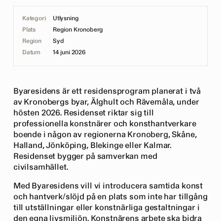
Kategori
Utlysning
Plats
Region Kronoberg
Region
Syd
Datum
14 juni 2026
Byaresidens är ett residensprogram planerat i två
av Kronobergs byar, Älghult och Rävemåla, under
hösten 2026. Residenset riktar sig till
professionella konstnärer och konsthantverkare
boende i någon av regionerna Kronoberg, Skåne,
Halland, Jönköping, Blekinge eller Kalmar.
Residenset bygger på samverkan med
civilsamhället.
Med Byaresidens vill vi introducera samtida konst
och hantverk/slöjd på en plats som inte har tillgång
till utställningar eller konstnärliga gestaltningar i
den egna livsmiljön. Konstnärens arbete ska bidra