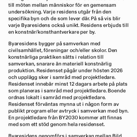
till möten mellan människor för en gemensam
undersökning. Varje residens utgår från den
specifika byn och de som lever där. På så vis blir
varje Byaresidens också unikt. Residens erbjuds till
en konstnär/konsthantverkare per by.
Byaresidens bygger på samverkan med
civilsamhället, föreningar och/eller skolor. Den
konstnärliga praktiken sätts i relation till
samverkan, snarare än materiell konstnärlig
produktion. Residenset pågår under hösten 2026
och upplägg sker i samråd med projektledare.
Residenset innebär minst 12 dagars arbete på plats
som planeras i samråd med projektledare. Boende
ordnas lokalt i samråd med projektledare.
Residenset förväntas mynna ut i någon form av
publikt program eller avtryck i samverkan med byn.
En projektledare från BY2030 kommer att finnas
med som ett stöd genom hela residenset.
Byaresidens genomförs i samverkan mellan Bild