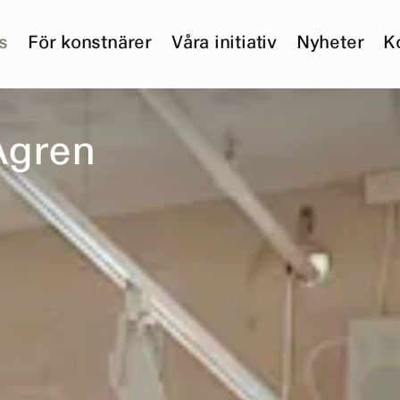
s
För konstnärer
Våra initiativ
Nyheter
K
Å
g
r
e
n