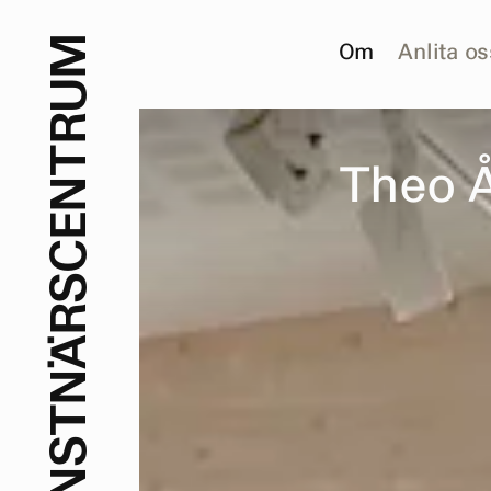
M
Om
Anlita os
U
R
T
T
h
e
o
N
E
C
S
R
Ä
N
T
S
N