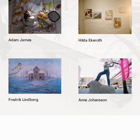
A
d
a
m
J
a
m
e
s
H
i
l
d
a
E
k
e
r
o
t
h
F
r
e
d
r
i
k
L
i
n
d
b
e
r
g
A
n
n
a
J
o
h
a
n
s
s
o
n