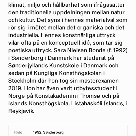
klimat, miljö och hållbarhet som ifrågasätter
den traditionella uppdelningen mellan natur
och kultur. Det syns i hennes materialval som
rör sig i mötet mellan det organiska och det
industriella. Hennes konstnärliga uttryck
vilar ofta på en konceptuell idé, som tar sig
poetiska uttryck. Sara Nielsen Bonde (f. 1992)
i Sønderborg i Danmark har studerat på
Sønderjyllands Kunstskole i Danmark och
sedan på Kungliga Konsthögskolan i
Stockholm där hon tog sin masterexamen
2019. Hon har även varit utbytesstudent i
Norge på Konstakademin i Tromsø och på
Islands Konsthögskola, Listaháskóli Íslands, i
Reykjavik.
Född
1992, Sønderborg