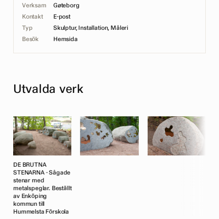
Verksam
Gøteborg
Kontakt
E-post
Typ
Skulptur, Installation, Måleri
Besök
Hemsida
Utvalda verk
DE BRUTNA
D
STENARNA - Sågade
S
stenar med
s
metalspeglar. Beställt
m
av Enköping
a
kommun till
k
Hummelsta Förskola
H