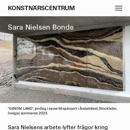
K
O
N
S
T
N
Ä
R
S
C
E
N
T
R
U
M
S
a
r
a
N
i
e
l
s
e
n
B
o
n
d
e
"GENOM LAND", jordlag i epoxi till spårport i Årstatråket, Stockholm.
Invigas sommeren 2023.
Sara Nielsens arbete lyfter frågor kring