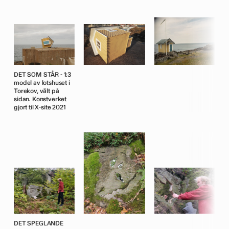
DET SOM STÅR - 1:3
D
model av lotshuset i
m
Torekov, vält på
T
sidan. Konstverket
s
gjort til X-site 2021
g
DET SPEGLANDE
D