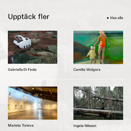
Upptäck fler
Visa alla
G
a
b
r
i
e
l
l
a
D
i
F
e
o
l
a
C
a
m
i
l
l
a
W
o
l
g
e
r
s
M
a
r
i
e
t
a
T
o
n
e
v
a
I
n
g
e
l
a
N
i
l
s
s
o
n