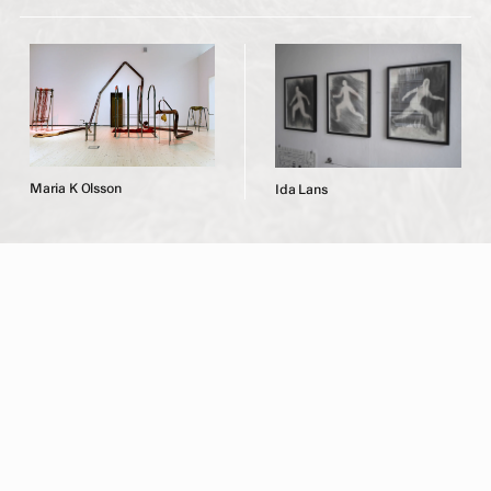
M
a
r
i
a
K
O
l
s
s
o
n
I
d
a
L
a
n
s