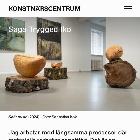
K
O
N
S
T
N
Ä
R
S
C
E
N
T
R
U
M
S
a
g
a
T
r
y
g
g
e
d
I
k
o
Spår av tid
(2024) - Foto: Sebastian Kok
Jag arbetar med långsamma processer där