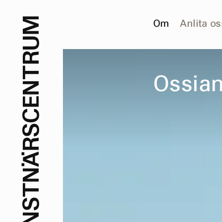
M
Om
Anlita os
U
R
T
O
s
s
i
a
N
E
C
S
R
Ä
N
T
S
N