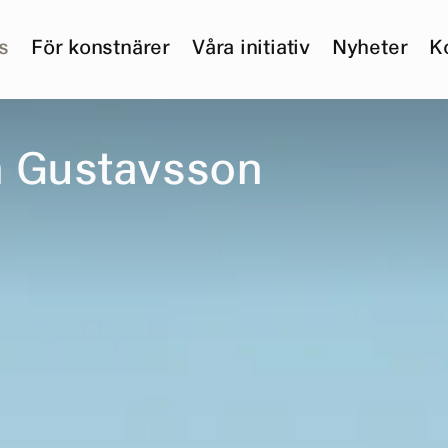
s
För konstnärer
Våra initiativ
Nyheter
K
n
G
u
s
t
a
v
s
s
o
n