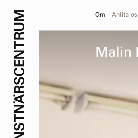
M
Om
Anlita os
U
R
T
M
a
l
i
n
N
E
C
S
R
Ä
N
T
S
N