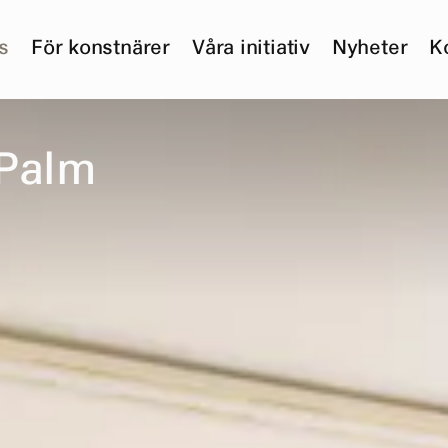
s
För konstnärer
Våra initiativ
Nyheter
K
P
a
l
m