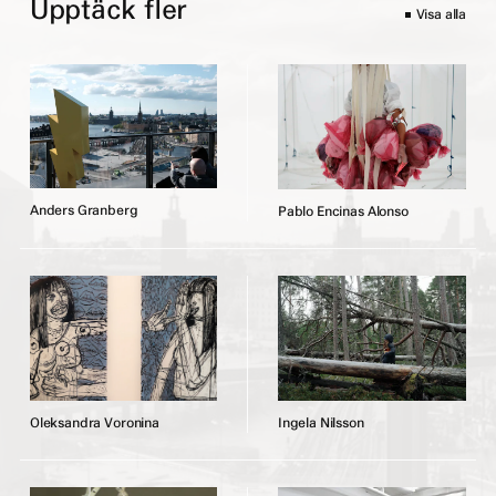
Upptäck fler
Visa alla
A
n
d
e
r
s
G
r
a
n
b
e
r
g
P
a
b
l
o
E
n
c
i
n
a
s
A
l
o
n
s
o
O
l
e
k
s
a
n
d
r
a
V
o
r
o
n
i
n
a
I
n
g
e
l
a
N
i
l
s
s
o
n