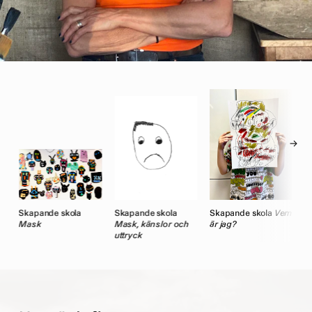
→
Skapande skola
Skapande skola
Skapande skola
Vem
S
Mask
Mask, känslor och
är jag?
T
uttryck