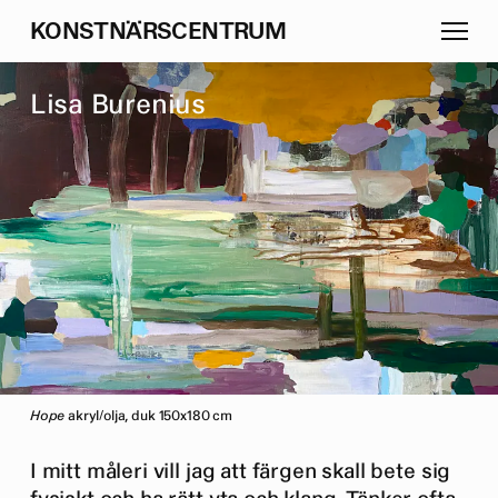
K
O
N
S
T
N
Ä
R
S
C
E
N
T
R
U
M
L
i
s
a
B
u
r
e
n
i
u
s
Hope
akryl/olja, duk 150x180 cm
I mitt måleri vill jag att färgen skall bete sig