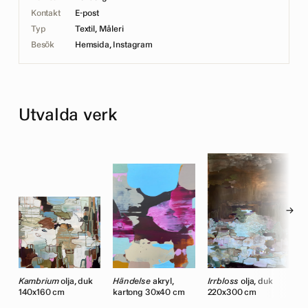
Kontakt
E-post
Typ
Textil, Måleri
Besök
Hemsida
,
Instagram
Utvalda verk
→
k
Kambrium
olja, duk
Händelse
akryl,
Irrbloss
olja, duk
H
140x160 cm
kartong 30x40 cm
220x300 cm
1