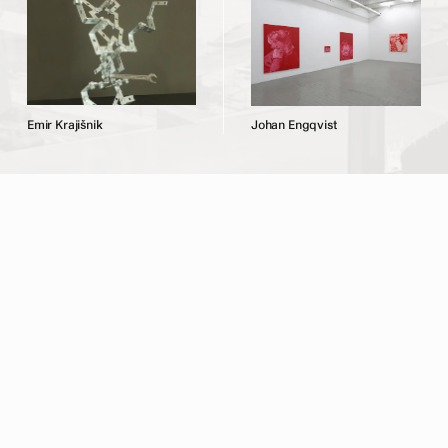
E
m
i
r
K
r
a
j
i
š
n
i
k
J
o
h
a
n
E
n
g
q
v
i
s
t