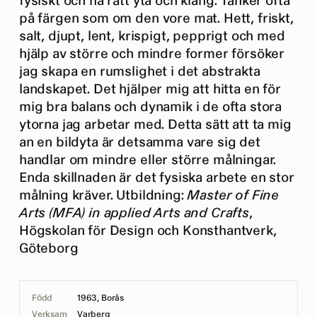
fysiskt och ha rätt yta och klang. Tänker ofta
på färgen som om den vore mat. Hett, friskt,
salt, djupt, lent, krispigt, pepprigt och med
hjälp av större och mindre former försöker
jag skapa en rumslighet i det abstrakta
landskapet. Det hjälper mig att hitta en för
mig bra balans och dynamik i de ofta stora
ytorna jag arbetar med. Detta sätt att ta mig
an en bildyta är detsamma vare sig det
handlar om mindre eller större målningar.
Enda skillnaden är det fysiska arbete en stor
målning kräver. Utbildning:
Master of Fine
Arts (MFA) in applied Arts and Crafts
,
Högskolan för Design och Konsthantverk,
Göteborg
Född
1963, Borås
Verksam
Varberg