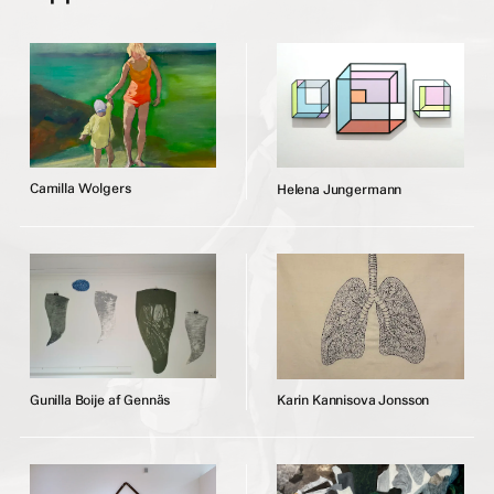
C
a
m
i
l
l
a
W
o
l
g
e
r
s
H
e
l
e
n
a
J
u
n
g
e
r
m
a
n
n
G
u
n
i
l
l
a
B
o
i
j
e
a
f
G
e
n
n
ä
s
K
a
r
i
n
K
a
n
n
i
s
o
v
a
J
o
n
s
s
o
n