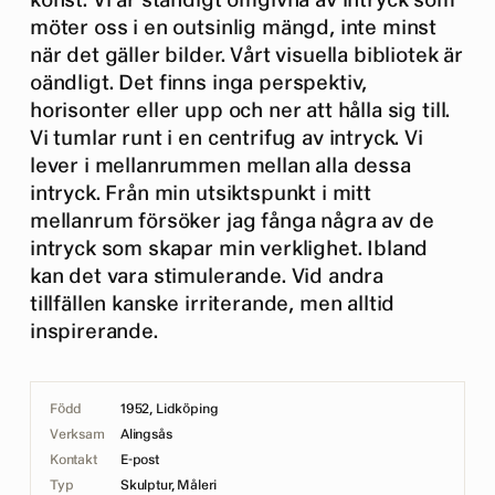
konst. Vi är ständigt omgivna av intryck som
möter oss i en outsinlig mängd, inte minst
när det gäller bilder. Vårt visuella bibliotek är
oändligt. Det finns inga perspektiv,
horisonter eller upp och ner att hålla sig till.
Vi tumlar runt i en centrifug av intryck. Vi
lever i mellanrummen mellan alla dessa
intryck. Från min utsiktspunkt i mitt
mellanrum försöker jag fånga några av de
intryck som skapar min verklighet. Ibland
kan det vara stimulerande. Vid andra
tillfällen kanske irriterande, men alltid
inspirerande.
Född
1952, Lidköping
Verksam
Alingsås
Kontakt
E-post
Typ
Skulptur, Måleri