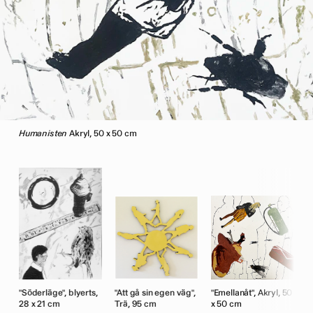
Humanisten
Akryl, 50 x 50 cm
50
"Söderläge", blyerts,
"Att gå sin egen väg",
"Emellanåt", Akryl, 50
"
28 x 21 cm
Trä, 95 cm
x 50 cm
2