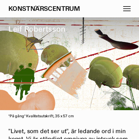
K
O
N
S
T
N
Ä
R
S
C
E
N
T
R
U
M
L
e
i
f
R
o
b
e
r
t
s
s
o
n
"På gång" Kvalitetsutskrift, 35 x 57 cm
"Livet, som det ser ut", är ledande ord i min