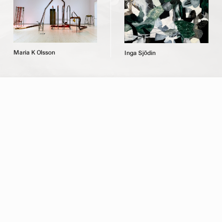
M
a
r
i
a
K
O
l
s
s
o
n
I
n
g
a
S
j
ö
d
i
n