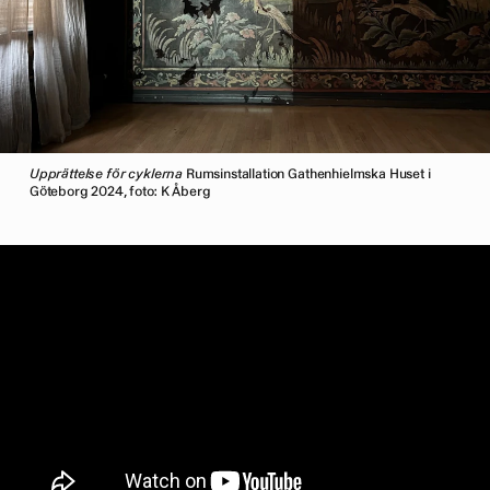
Upprättelse för cyklerna
Rumsinstallation Gathenhielmska Huset i
Göteborg 2024, foto: K Åberg