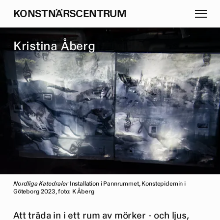
K
O
N
S
T
N
Ä
R
S
C
E
N
T
R
U
M
K
r
i
s
t
i
n
a
Å
b
e
r
g
Nordliga Katedraler
Installation i Pannrummet, Konstepidemin i
Göteborg 2023, foto: K Åberg
Att träda in i ett rum av mörker - och ljus,