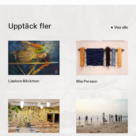
Upptäck fler
Visa alla
L
i
s
a
l
o
v
e
B
ä
c
k
m
a
n
M
i
a
P
e
r
s
s
o
n