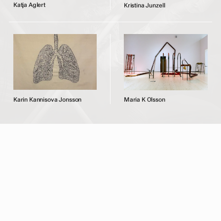
K
a
t
j
a
A
g
l
e
r
t
K
r
i
s
t
i
n
a
J
u
n
z
e
l
l
K
a
r
i
n
K
a
n
n
i
s
o
v
a
J
o
n
s
s
o
n
M
a
r
i
a
K
O
l
s
s
o
n