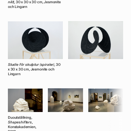
nät)
, 30 x 30 x 30 cm, Jesmonite
och Lingarn
Studie för skulptur (spiraler)
, 30
x 30 x 30 cm, Jesmonite och
Lingarn
Duoutställning,
D
Shapeshifters
,
S
Konstakademien,
K