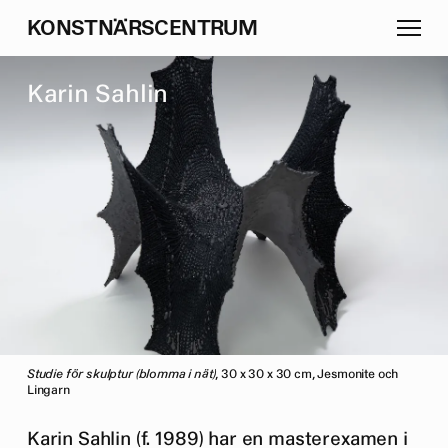
K
O
N
S
T
N
Ä
R
S
C
E
N
T
R
U
M
K
a
r
i
n
S
a
h
l
i
n
Studie för skulptur (blomma i nät)
, 30 x 30 x 30 cm, Jesmonite och
Lingarn
Karin Sahlin (f. 1989) har en masterexamen i