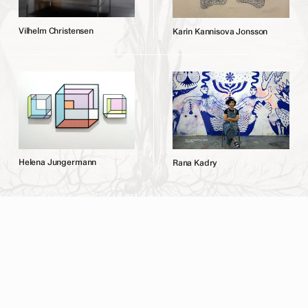
V
i
l
h
e
l
m
C
h
r
i
s
t
e
n
s
e
n
K
a
r
i
n
K
a
n
n
i
s
o
v
a
J
o
n
s
s
o
n
H
e
l
e
n
a
J
u
n
g
e
r
m
a
n
n
R
a
n
a
K
a
d
r
y