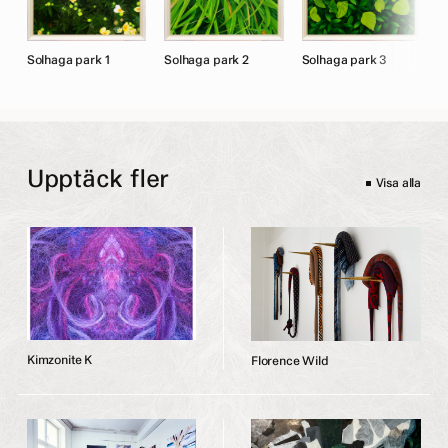
Solhaga park 1
Solhaga park 2
Solhaga park 3
S
Upptäck fler
Visa alla
K
i
m
z
o
n
i
t
e
K
F
l
o
r
e
n
c
e
W
i
l
d