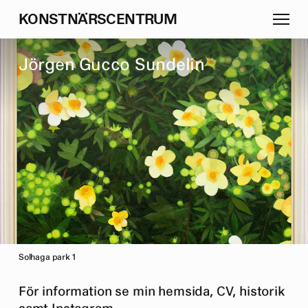
K
O
N
S
T
N
Ä
R
S
C
E
N
T
R
U
M
J
ö
r
g
e
n
G
u
c
c
o
S
u
n
d
e
l
i
n
Solhaga park 1
För information se min hemsida, CV, historik