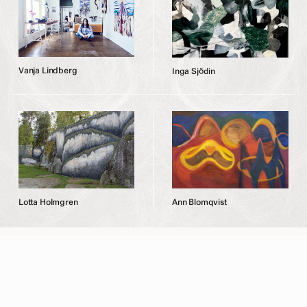
V
a
n
j
a
L
i
n
d
b
e
r
g
I
n
g
a
S
j
ö
d
i
n
L
o
t
t
a
H
o
l
m
g
r
e
n
A
n
n
B
l
o
m
q
v
i
s
t