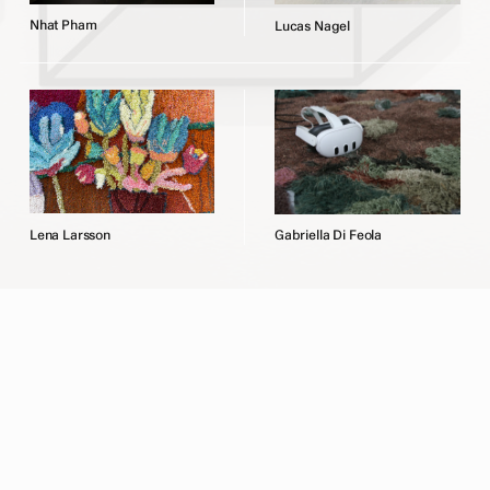
N
h
a
t
P
h
a
m
L
u
c
a
s
N
a
g
e
l
L
e
n
a
L
a
r
s
s
o
n
G
a
b
r
i
e
l
l
a
D
i
F
e
o
l
a