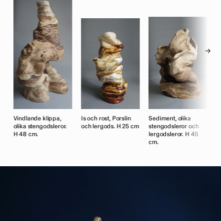
→
Vindlande klippa,
Is och rost, Porslin
Sediment, olika
M
olika stengodsleror.
och lergods. H 25 cm
stengodsleror och
S
H 48 cm.
lergodsleror. H 45
g
cm.