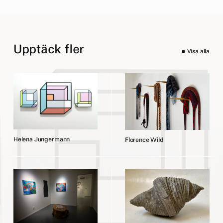
Upptäck fler
Visa alla
H
e
l
e
n
a
J
u
n
g
e
r
m
a
n
n
F
l
o
r
e
n
c
e
W
i
l
d