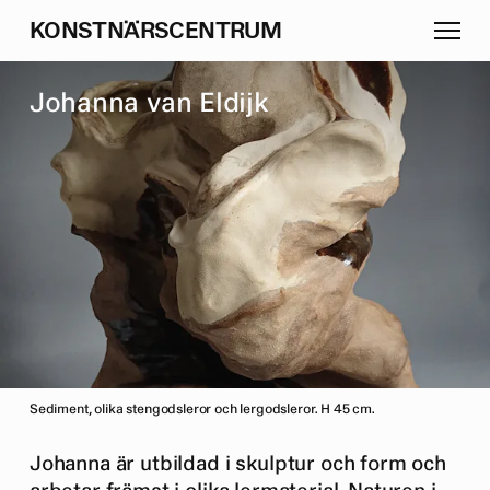
K
O
N
S
T
N
Ä
R
S
C
E
N
T
R
U
M
J
o
h
a
n
n
a
v
a
n
E
l
d
i
j
k
Sediment, olika stengodsleror och lergodsleror. H 45 cm.
Johanna är utbildad i skulptur och form och