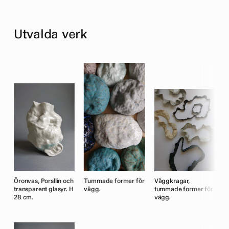
Utvalda verk
Öronvas, Porsllin och
Tummade former för
Väggkragar,
Ö
r
transparent glasyr. H
vägg.
tummade former för
t
28 cm.
vägg.
2