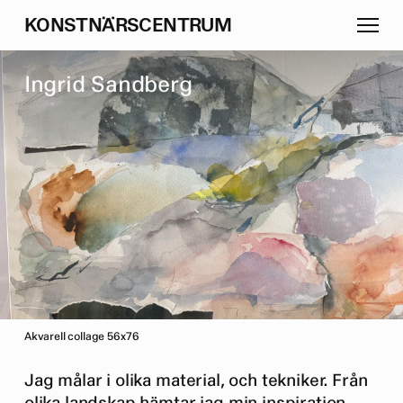
K
O
N
S
T
N
Ä
R
S
C
E
N
T
R
U
M
I
n
g
r
i
d
S
a
n
d
b
e
r
g
Akvarell collage 56x76
Jag målar i olika material, och tekniker. Från