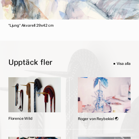
"Ljung" Akvarell 29x42 cm
Upptäck fler
Visa alla
F
l
o
r
e
n
c
e
W
i
l
d
R
o
g
e
r
v
o
n
R
e
y
b
e
k
i
e
l
