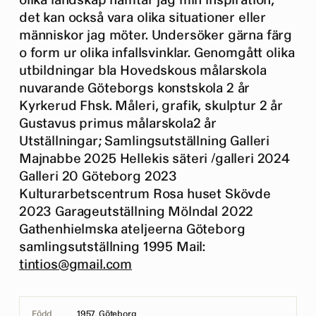
olika landskap hämtar jag min inspiration,
det kan också vara olika situationer eller
människor jag möter. Undersöker gärna färg
o form ur olika infallsvinklar. Genomgått olika
utbildningar bla Hovedskous målarskola
nuvarande Göteborgs konstskola 2 år
Kyrkerud Fhsk. Måleri, grafik, skulptur 2 år
Gustavus primus målarskola2 år
Utställningar; Samlingsutställning Galleri
Majnabbe 2025 Hellekis säteri /galleri 2024
Galleri 20 Göteborg 2023
Kulturarbetscentrum Rosa huset Skövde
2023 Garageutställning Mölndal 2022
Gathenhielmska ateljeerna Göteborg
samlingsutställning 1995 Mail:
tintios@gmail.com
Född
1957, Göteborg