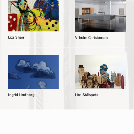
L
i
z
z
S
h
a
r
r
V
i
l
h
e
l
m
C
h
r
i
s
t
e
n
s
e
n
I
n
g
r
i
d
L
i
n
d
b
e
r
g
L
i
s
a
S
t
å
l
s
p
e
t
s