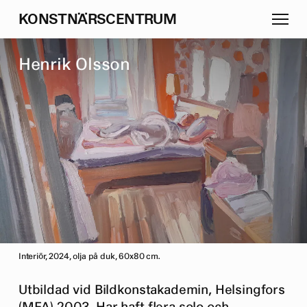
K
O
N
S
T
N
Ä
R
S
C
E
N
T
R
U
M
H
e
n
r
i
k
O
l
s
s
o
n
Interiör, 2024, olja på duk, 60x80 cm.
Utbildad vid Bildkonstakademin, Helsingfors