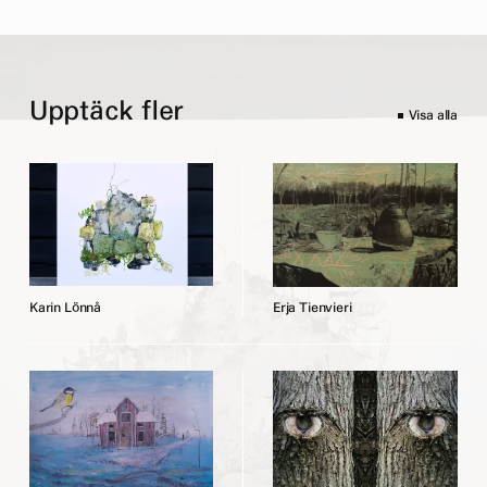
Upptäck fler
Visa alla
K
a
r
i
n
L
ö
n
n
å
E
r
j
a
T
i
e
n
v
i
e
r
i