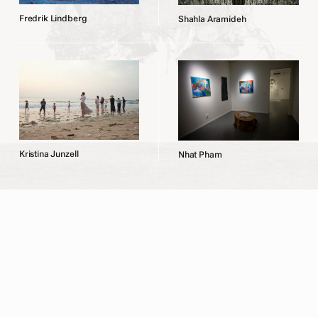
F
r
e
d
r
i
k
L
i
n
d
b
e
r
g
S
h
a
h
l
a
A
r
a
m
i
d
e
h
K
r
i
s
t
i
n
a
J
u
n
z
e
l
l
N
h
a
t
P
h
a
m