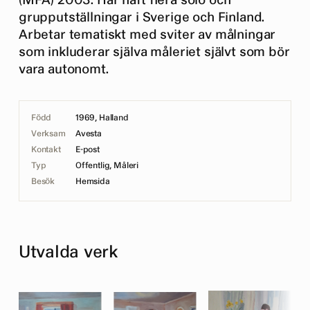
(MFA) 2003. Har haft flera solo och
grupputställningar i Sverige och Finland.
Arbetar tematiskt med sviter av målningar
som inkluderar själva måleriet självt som bör
vara autonomt.
Född
1969, Halland
Verksam
Avesta
Kontakt
E-post
Typ
Offentlig, Måleri
Besök
Hemsida
Utvalda verk