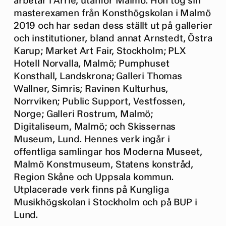
arbetar i Arrie, utanför Malmö. Hon tog sin
masterexamen från Konsthögskolan i Malmö
2019 och har sedan dess ställt ut på gallerier
och institutioner, bland annat Arnstedt, Östra
Karup; Market Art Fair, Stockholm; PLX
Hotell Norvalla, Malmö; Pumphuset
Konsthall, Landskrona; Galleri Thomas
Wallner, Simris; Ravinen Kulturhus,
Norrviken; Public Support, Vestfossen,
Norge; Galleri Rostrum, Malmö;
Digitaliseum, Malmö; och Skissernas
Museum, Lund. Hennes verk ingår i
offentliga samlingar hos Moderna Museet,
Malmö Konstmuseum, Statens konstråd,
Region Skåne och Uppsala kommun.
Utplacerade verk finns på Kungliga
Musikhögskolan i Stockholm och på BUP i
Lund.