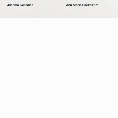
J
u
a
n
m
a
G
o
n
z
á
l
e
z
A
n
n
-
M
a
r
i
e
B
ä
c
k
s
t
r
ö
m
Konstnärscentrum är en medlemsorganisation för yrkesverksamma