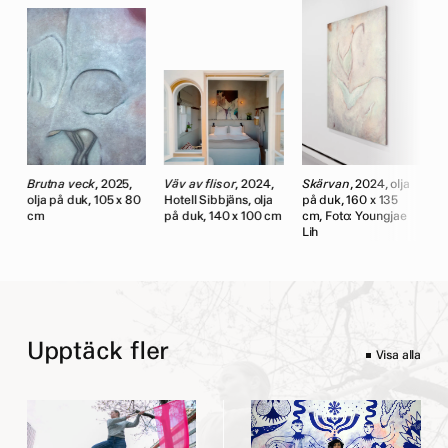
Brutna veck
, 2025,
Väv av flisor
, 2024,
Skärvan
, 2024, olja
B
olja på duk, 105 x 80
Hotell Sibbjäns, olja
på duk, 160 x 135
o
cm
på duk, 140 x 100 cm
cm, Foto: Youngjae
c
Lih
Upptäck fler
Visa alla