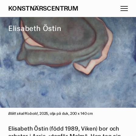
K
O
N
S
T
N
Ä
R
S
C
E
N
T
R
U
M
E
l
i
s
a
b
e
t
h
Ö
s
t
i
n
Blått skal/Kobold
, 2025, olja på duk, 200 x 140 cm
Elisabeth Östin (född 1989, Viken) bor och