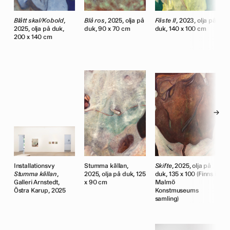
Blått skal/Kobold
,
Blå ros
, 2025, olja på
Fäste II
, 2023, olja på
F
2025, olja på duk,
duk, 90 x 70 cm
duk, 140 x 100 cm
d
200 x 140 cm
→
a
Installationsvy
Stumma källan,
Skifte
, 2025, olja på
K
cm
Stumma källan
,
2025, olja på duk, 125
duk, 135 x 100 (Finns i
p
Galleri Arnstedt,
x 90 cm
Malmö
(
Östra Karup, 2025
Konstmuseums
M
samling)