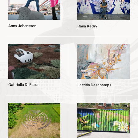
A
n
n
a
J
o
h
a
n
s
s
o
n
R
a
n
a
K
a
d
r
y
G
a
b
r
i
e
l
l
a
D
i
F
e
o
l
a
L
a
e
t
i
t
i
a
D
e
s
c
h
a
m
p
s