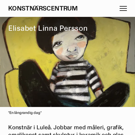
K
O
N
S
T
N
Ä
R
S
C
E
N
T
R
U
M
E
l
i
s
a
b
e
t
L
i
n
n
a
P
e
r
s
s
o
n
"En långrandig dag"
Konstnär i Luleå. Jobbar med måleri, grafik,