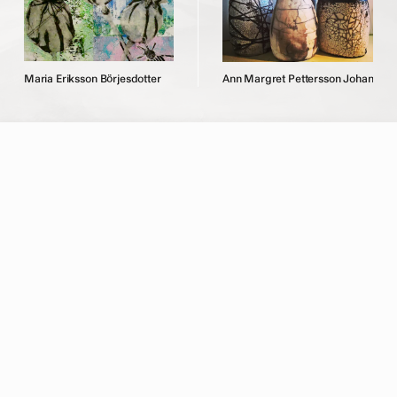
M
a
r
i
a
E
r
i
k
s
s
o
n
B
ö
r
j
e
s
d
o
t
t
e
r
A
n
n
M
a
r
g
r
e
t
P
e
t
t
e
r
s
s
o
n
J
o
h
a
n
s
s
o
n