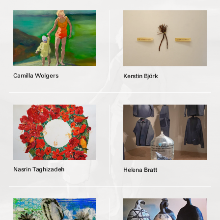
C
a
m
i
l
l
a
W
o
l
g
e
r
s
K
e
r
s
t
i
n
B
j
ö
r
k
N
a
s
r
i
n
T
a
g
h
i
z
a
d
e
h
H
e
l
e
n
a
B
r
a
t
t