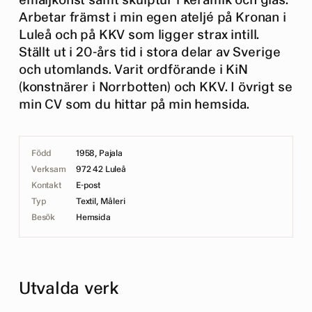
emaljkonst samt skulptur i keramik och glas.
Arbetar främst i min egen ateljé på Kronan i
Luleå och på KKV som ligger strax intill.
Ställt ut i 20-års tid i stora delar av Sverige
och utomlands. Varit ordförande i KiN
(konstnärer i Norrbotten) och KKV. I övrigt se
min CV som du hittar på min hemsida.
Född
1958, Pajala
Verksam
972 42 Luleå
Kontakt
E-post
Typ
Textil, Måleri
Besök
Hemsida
Utvalda verk