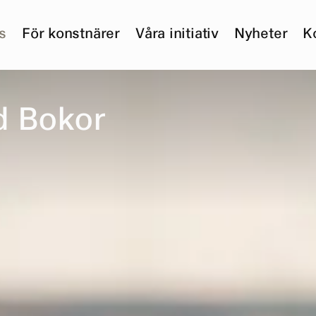
s
För konstnärer
Våra initiativ
Nyheter
K
d
B
o
k
o
r