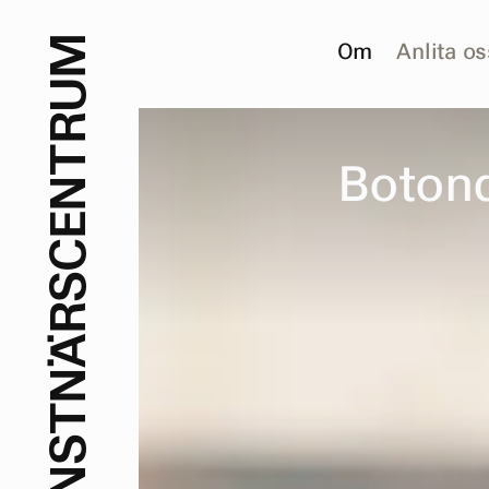
M
Om
Anlita os
U
R
T
B
o
t
o
n
N
E
C
S
R
Ä
N
T
S
N