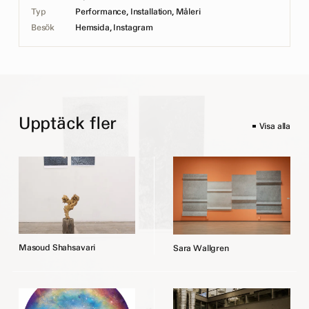
Typ
Performance, Installation, Måleri
Besök
Hemsida
,
Instagram
Upptäck fler
Visa alla
M
a
s
o
u
d
S
h
a
h
s
a
v
a
r
i
S
a
r
a
W
a
l
l
g
r
e
n