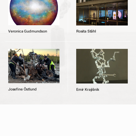
V
e
r
o
n
i
c
a
G
u
d
m
u
n
d
s
o
n
R
o
s
i
t
a
S
t
å
h
l
J
o
s
e
f
n
e
Ö
s
t
l
u
n
d
E
m
i
r
K
r
a
j
i
š
n
i
k