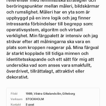
referenser med feministiska strategier och
beröringspunkter mellan måleri, bildskärmar
och rumslighet. Måleri har en yta som är
uppbyggd på en inre logik och jag finner
intressanta förbindelser till begrepp som:
operativsystem, algoritm och virtuell
verklighet. Min färgpalett är intensiv och jag
strävar efter att målningarna ska vara en
plats som kroppen reagerar på. Mina färgval
är starkt kopplade till tidiga minnen och
identitetsskapande och ett sätt för mig att
undersöka vad som anses vara smakfullt,
överdrivet, tillrättalagt, attraktivt eller
dekorativt.
Född
1989, Västra Götalands län, Göteborg
Verksam
STOCKHOLM
Kontakt
E-post