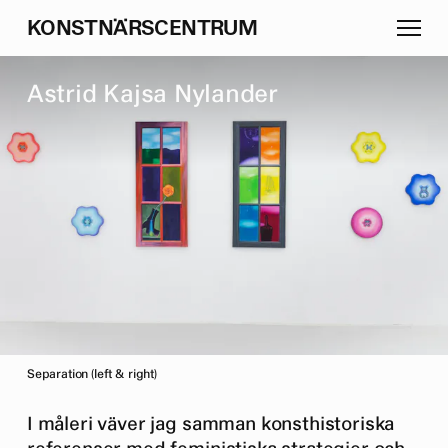
K
O
N
S
T
N
Ä
R
S
C
E
N
T
R
U
M
A
s
t
r
i
d
K
a
j
s
a
N
y
l
a
n
d
e
r
Separation (left & right)
I måleri väver jag samman konsthistoriska