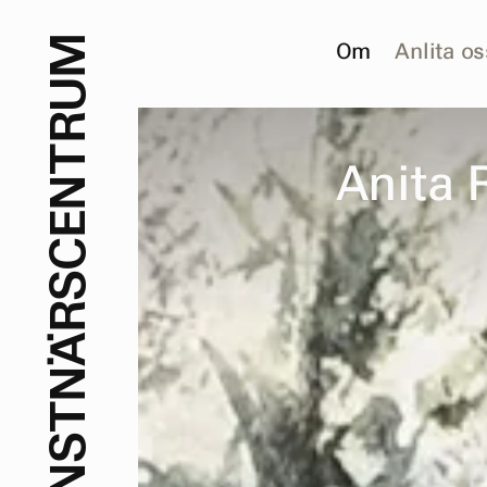
M
Om
Anlita os
U
R
T
A
n
i
t
a
N
E
C
S
R
Ä
N
T
S
N