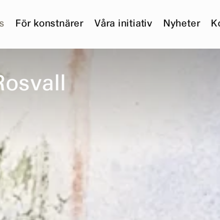
s
För konstnärer
Våra initiativ
Nyheter
K
R
o
s
v
a
l
l