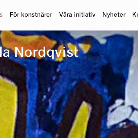
s
För konstnärer
Våra initiativ
Nyheter
K
d
a
N
o
r
d
q
v
i
s
t