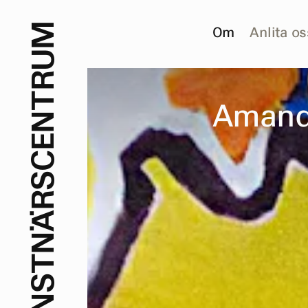
M
Om
Anlita os
U
R
T
A
m
a
n
N
E
C
S
R
Ä
N
T
S
N